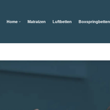
Home
Matratzen
Luftbetten
Boxspringbetten
Home
Matratzen
Luftbetten
Boxspringbe
ls auch 😴Wasserbetten, Matratzen, Boxspringbetten, Kissen
 ➡️ Bettenfachgeschäft Ebert , Ihr Schlafberater. Wir bri