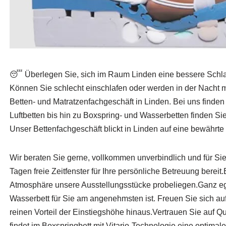
😴 Überlegen Sie, sich im Raum Linden eine bessere Schl
Können Sie schlecht einschlafen oder werden in der Nacht
Betten- und Matratzenfachgeschäft in Linden. Bei uns finden
Luftbetten bis hin zu Boxspring- und Wasserbetten finden S
Unser Bettenfachgeschäft blickt in Linden auf eine bewährte 
Wir beraten Sie gerne, vollkommen unverbindlich und für Si
Tagen freie Zeitfenster für Ihre persönliche Betreuung berei
Atmosphäre unsere Ausstellungsstücke probeliegen.Ganz ega
Wasserbett für Sie am angenehmsten ist. Freuen Sie sich auf 
reinen Vorteil der Einstiegshöhe hinaus.Vertrauen Sie auf 
findet im Boxspringbett mit Vitario-Technologie eine optimal