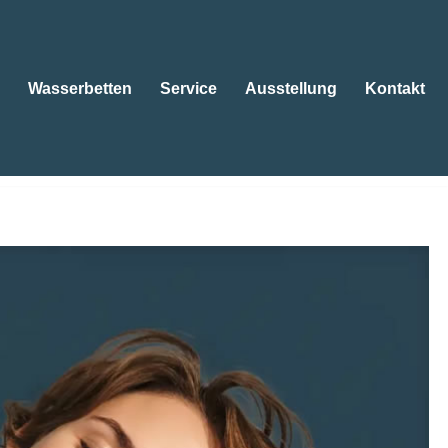
Wasserbetten
Service
Ausstellung
Kontakt
tten
Wasserbetten
Service
Ausstellung
Kontakt
. Ihre Anfrage endet hier: 😴Betten, 😴Wasserbetten,
ngen Sie weiter ✉.