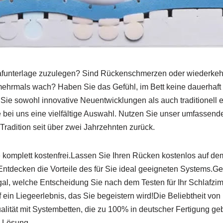
afunterlage zuzulegen? Sind Rückenschmerzen oder wiederke
 mehrmals wach? Haben Sie das Gefühl, im Bett keine dauerha
 Sie sowohl innovative Neuentwicklungen als auch traditionell 
ie bei uns eine vielfältige Auswahl. Nutzen Sie unser umfassen
Tradition seit über zwei Jahrzehnten zurück.
e komplett kostenfrei.Lassen Sie Ihren Rücken kostenlos auf de
t.Entdecken die Vorteile des für Sie ideal geeigneten Systems.G
l, welche Entscheidung Sie nach dem Testen für Ihr Schlafzim
ein Liegeerlebnis, das Sie begeistern wird!Die Beliebtheit von
Qualität mit Systembetten, die zu 100% in deutscher Fertigung 
e Lösung.