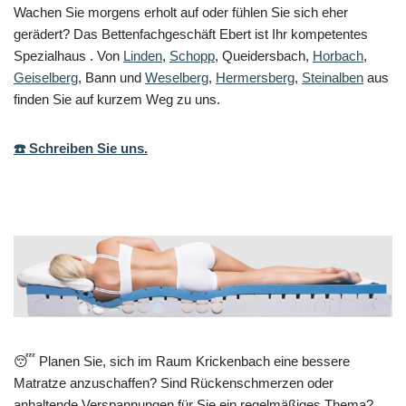
Wachen Sie morgens erholt auf oder fühlen Sie sich eher
gerädert? Das Bettenfachgeschäft Ebert ist Ihr kompetentes
Spezialhaus . Von
Linden
,
Schopp
, Queidersbach,
Horbach
,
Geiselberg
, Bann und
Weselberg
,
Hermersberg
,
Steinalben
aus
finden Sie auf kurzem Weg zu uns.
☎️ Schreiben Sie uns.
😴 Planen Sie, sich im Raum Krickenbach eine bessere
Matratze anzuschaffen? Sind Rückenschmerzen oder
anhaltende Verspannungen für Sie ein regelmäßiges Thema?