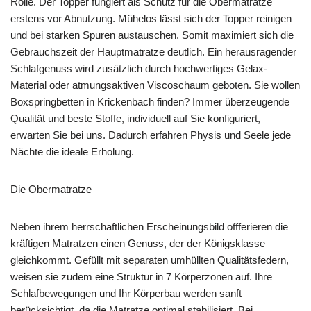
Rolle. Der Topper fungiert als Schutz für die Obermatratze
erstens vor Abnutzung. Mühelos lässt sich der Topper reinigen
und bei starken Spuren austauschen. Somit maximiert sich die
Gebrauchszeit der Hauptmatratze deutlich. Ein herausragender
Schlafgenuss wird zusätzlich durch hochwertiges Gelax-
Material oder atmungsaktiven Viscoschaum geboten. Sie wollen
Boxspringbetten in Krickenbach finden? Immer überzeugende
Qualität und beste Stoffe, individuell auf Sie konfiguriert,
erwarten Sie bei uns. Dadurch erfahren Physis und Seele jede
Nächte die ideale Erholung.
Die Obermatratze
Neben ihrem herrschaftlichen Erscheinungsbild offferieren die
kräftigen Matratzen einen Genuss, der der Königsklasse
gleichkommt. Gefüllt mit separaten umhüllten Qualitätsfedern,
weisen sie zudem eine Struktur in 7 Körperzonen auf. Ihre
Schlafbewegungen und Ihr Körperbau werden sanft
berücksichtigt, da die Matratze optimal stabilisiert. Bei