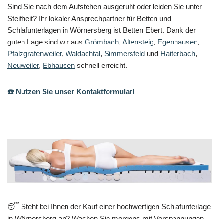
Sind Sie nach dem Aufstehen ausgeruht oder leiden Sie unter
Steifheit? Ihr lokaler Ansprechpartner für Betten und
Schlafunterlagen in Wörnersberg ist Betten Ebert. Dank der
guten Lage sind wir aus
Grömbach
,
Altensteig
,
Egenhausen
,
Pfalzgrafenweiler
,
Waldachtal
,
Simmersfeld
und
Haiterbach
,
Neuweiler
,
Ebhausen
schnell erreicht.
☎️ Nutzen Sie unser Kontaktformular!
😴 Steht bei Ihnen der Kauf einer hochwertigen Schlafunterlage
in Wörnersberg an? Wachen Sie morgens mit Verspannungen