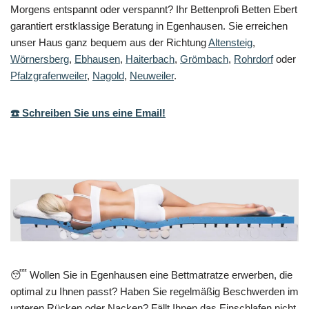
Morgens entspannt oder verspannt? Ihr Bettenprofi Betten Ebert
garantiert erstklassige Beratung in Egenhausen. Sie erreichen
unser Haus ganz bequem aus der Richtung
Altensteig
,
Wörnersberg
,
Ebhausen
,
Haiterbach
,
Grömbach
,
Rohrdorf
oder
Pfalzgrafenweiler
,
Nagold
,
Neuweiler
.
☎️ Schreiben Sie uns eine Email!
😴 Wollen Sie in Egenhausen eine Bettmatratze erwerben, die
optimal zu Ihnen passt? Haben Sie regelmäßig Beschwerden im
unteren Rücken oder Nacken? Fällt Ihnen das Einschlafen nicht