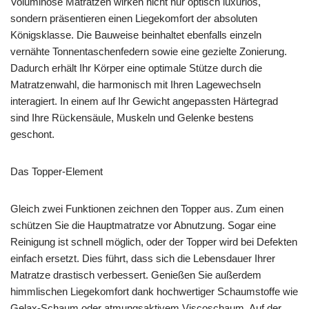
Voluminöse Matratzen wirken nicht nur optisch luxuriös,
sondern präsentieren einen Liegekomfort der absoluten
Königsklasse. Die Bauweise beinhaltet ebenfalls einzeln
vernähte Tonnentaschenfedern sowie eine gezielte Zonierung.
Dadurch erhält Ihr Körper eine optimale Stütze durch die
Matratzenwahl, die harmonisch mit Ihren Lagewechseln
interagiert. In einem auf Ihr Gewicht angepassten Härtegrad
sind Ihre Rückensäule, Muskeln und Gelenke bestens
geschont.
Das Topper-Element
Gleich zwei Funktionen zeichnen den Topper aus. Zum einen
schützen Sie die Hauptmatratze vor Abnutzung. Sogar eine
Reinigung ist schnell möglich, oder der Topper wird bei Defekten
einfach ersetzt. Dies führt, dass sich die Lebensdauer Ihrer
Matratze drastisch verbessert. Genießen Sie außerdem
himmlischen Liegekomfort dank hochwertiger Schaumstoffe wie
Gelax-Schaum oder atmungsaktivem Viscoschaum. Auf der