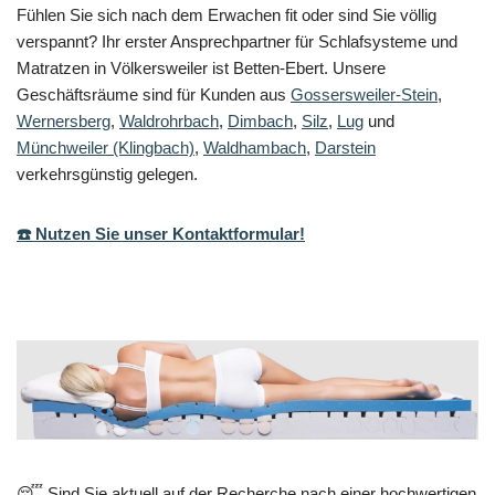
Fühlen Sie sich nach dem Erwachen fit oder sind Sie völlig
verspannt? Ihr erster Ansprechpartner für Schlafsysteme und
Matratzen in Völkersweiler ist Betten-Ebert. Unsere
Geschäftsräume sind für Kunden aus
Gossersweiler-Stein
,
Wernersberg
,
Waldrohrbach
,
Dimbach
,
Silz
,
Lug
und
Münchweiler (Klingbach)
,
Waldhambach
,
Darstein
verkehrsgünstig gelegen.
☎️ Nutzen Sie unser Kontaktformular!
😴 Sind Sie aktuell auf der Recherche nach einer hochwertigen