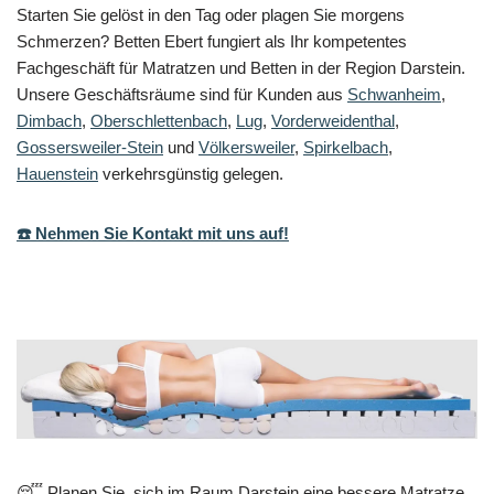
Starten Sie gelöst in den Tag oder plagen Sie morgens
Schmerzen? Betten Ebert fungiert als Ihr kompetentes
Fachgeschäft für Matratzen und Betten in der Region Darstein.
Unsere Geschäftsräume sind für Kunden aus
Schwanheim
,
Dimbach
,
Oberschlettenbach
,
Lug
,
Vorderweidenthal
,
Gossersweiler-Stein
und
Völkersweiler
,
Spirkelbach
,
Hauenstein
verkehrsgünstig gelegen.
☎️ Nehmen Sie Kontakt mit uns auf!
😴 Planen Sie, sich im Raum Darstein eine bessere Matratze