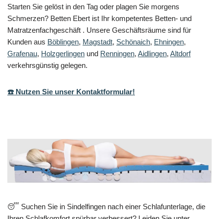
Starten Sie gelöst in den Tag oder plagen Sie morgens
Schmerzen? Betten Ebert ist Ihr kompetentes Betten- und
Matratzenfachgeschäft . Unsere Geschäftsräume sind für
Kunden aus
Böblingen
,
Magstadt
,
Schönaich
,
Ehningen
,
Grafenau
,
Holzgerlingen
und
Renningen
,
Aidlingen
,
Altdorf
verkehrsgünstig gelegen.
☎️ Nutzen Sie unser Kontaktformular!
😴 Suchen Sie in Sindelfingen nach einer Schlafunterlage, die
Ihren Schlafkomfort spürbar verbessert? Leiden Sie unter