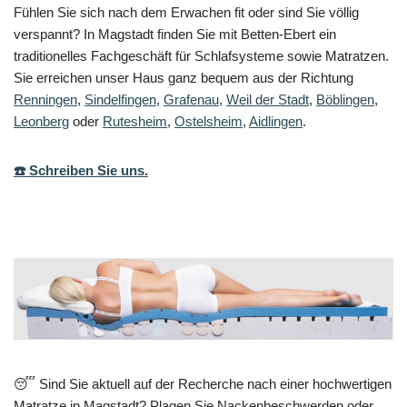
Fühlen Sie sich nach dem Erwachen fit oder sind Sie völlig
verspannt? In Magstadt finden Sie mit Betten-Ebert ein
traditionelles Fachgeschäft für Schlafsysteme sowie Matratzen.
Sie erreichen unser Haus ganz bequem aus der Richtung
Renningen
,
Sindelfingen
,
Grafenau
,
Weil der Stadt
,
Böblingen
,
Leonberg
oder
Rutesheim
,
Ostelsheim
,
Aidlingen
.
☎️ Schreiben Sie uns.
😴 Sind Sie aktuell auf der Recherche nach einer hochwertigen
Matratze in Magstadt? Plagen Sie Nackenbeschwerden oder