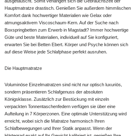
ausgetauscht. Somit verlängert sich die Gebrauchszeit der
Hauptmatratze drastisch. Genießen Sie außerdem himmlischen
Komfort dank hochwertiger Materialien wie Gelax oder
atmungsaktivem Viscoschaum-Kern. Auf der Suche nach
Boxspringbetten zum Erwerb in Magstadt? Immer hochwertige
Güte und beste Materialien, individuell auf Sie konfiguriert,
erwarten Sie bei Betten Ebert. Körper und Psyche können sich
auf diese Weise jede Schlafphase perfekt ausruhen.
Die Hauptmatratze
Voluminöse Einzelmatratzen sind nicht nur optisch luxuriös,
sondern präsentieren Schlafgenuss der absoluten
Königsklasse. Zusätzlich zur Bestückung mit einzeln
verpackten Tonnentaschenfedern verfügen sie über eine
Aufteilung in 7 Körperzonen. Eine optimale Unterstützung wird
erreicht, wobei sich die Matratze harmonisch Ihren
Schlafbewegungen und Ihrer Statik anpasst. Wenn der
Härtegrad exakt auf Ihr Gewicht kalibriert ist, genießen Ihre