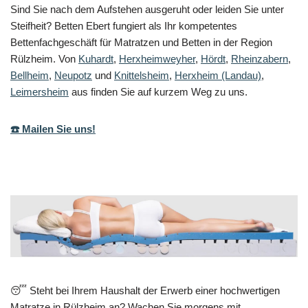
Sind Sie nach dem Aufstehen ausgeruht oder leiden Sie unter
Steifheit? Betten Ebert fungiert als Ihr kompetentes
Bettenfachgeschäft für Matratzen und Betten in der Region
Rülzheim. Von
Kuhardt
,
Herxheimweyher
,
Hördt
,
Rheinzabern
,
Bellheim
,
Neupotz
und
Knittelsheim
,
Herxheim (Landau)
,
Leimersheim
aus finden Sie auf kurzem Weg zu uns.
☎️ Mailen Sie uns!
😴 Steht bei Ihrem Haushalt der Erwerb einer hochwertigen
Matratze in Rülzheim an? Wachen Sie morgens mit