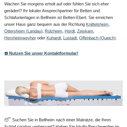
Wachen Sie morgens erholt auf oder fühlen Sie sich eher
gerädert? Ihr lokaler Ansprechpartner für Betten und
Schlafunterlagen in Bellheim ist Betten-Ebert. Sie erreichen
unser Haus ganz bequem aus der Richtung
Knittelsheim
,
Ottersheim (Landau)
,
Rülzheim
,
Hördt
,
Zeiskam
,
Herxheimweyher
oder
Kuhardt
,
Lustadt
,
Offenbach (Queich)
.
☎️ Nutzen Sie unser Kontaktformular!
😴 Suchen Sie in Bellheim nach einer Matratze, die Ihren
Schlaf spürbar verbessert? Haben Sie häufig Beschwerden im