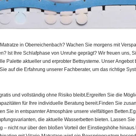
en Matratze in Oberreichenbach? Wachen Sie morgens mit Vers
? Ist Ihre Schlafphase von Unruhe geprägt? Wir freuen uns, S
lle Palette aktueller und erprobter Bettsysteme. Unser Angebot 
ie auf die Erfahrung unserer Fachberater, um das richtige Syst
 gratis und vollständig ohne Risiko bleibt.Ergreifen Sie die Mög
azitäten für Ihre individuelle Beratung bereit.Finden Sie zus
en Sie in entspannter Atmosphäre unsere vielfältigen Betten.Ega
mpfungsvarianten, die aktuelle Wasserbetten bieten. Lassen S
 – nicht nur über den bloßen Vorteil der Einstiegshöhe hinau
mbination mit Vitario-Matratzen wird ein Boxspringsystem beson