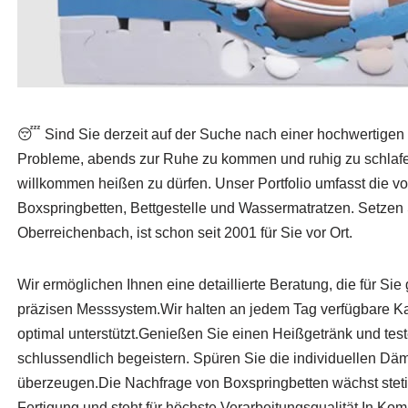
😴 Sind Sie derzeit auf der Suche nach einer hochwertig
Probleme, abends zur Ruhe zu kommen und ruhig zu schlafen
willkommen heißen zu dürfen. Unser Portfolio umfasst die vo
Boxspringbetten, Bettgestelle und Wassermatratzen. Setzen S
Oberreichenbach, ist schon seit 2001 für Sie vor Ort.
Wir ermöglichen Ihnen eine detaillierte Beratung, die für Sie
präzisen Messsystem.Wir halten an jedem Tag verfügbare Kap
optimal unterstützt.Genießen Sie einen Heißgetränk und test
schlussendlich begeistern. Spüren Sie die individuellen Dä
überzeugen.Die Nachfrage von Boxspringbetten wächst stetig
Fertigung und steht für höchste Verarbeitungsqualität.In Ko