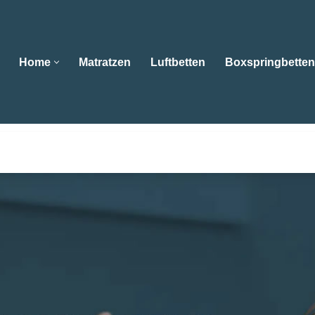
Home
Matratzen
Luftbetten
Boxspringbetten
Home
Matratzen
Luftbetten
Boxspringbe
hgeschäft Ebert als auch 😴Matratzen, Wasserbetten, Boxsp
etten als auch 😴Kissen in 75394 Oberreichenbach, Ihr Sc