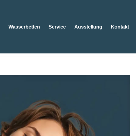
Wasserbetten
Service
Ausstellung
Kontakt
tten
Wasserbetten
Service
Ausstellung
Kontakt
ringbetten, Kissen. Gleich bei Bettenfachgeschäft Ebert
hlafberater. Wir erwarten Sie ✉.