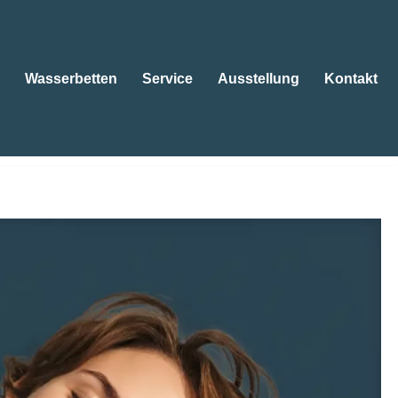
Wasserbetten
Service
Ausstellung
Kontakt
tten
Wasserbetten
Service
Ausstellung
Kontakt
ngbetten, Kissen. 😴Matratzen, 😴Betten, 😴
erater. Wir bringen Ihre Projekte voran ✉.