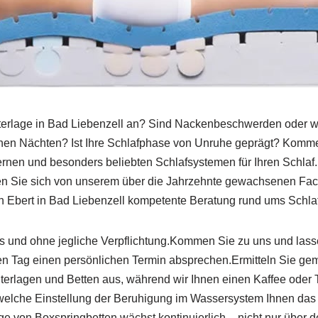
nterlage in Bad Liebenzell an? Sind Nackenbeschwerden oder 
en Nächten? Ist Ihre Schlafphase von Unruhe geprägt? Kommen 
nen und besonders beliebten Schlafsystemen für Ihren Schlaf. 
 Sie sich von unserem über die Jahrzehnte gewachsenen Fachwi
ten Ebert in Bad Liebenzell kompetente Beratung rund ums Schla
los und ohne jegliche Verpflichtung.Kommen Sie zu uns und las
eden Tag einen persönlichen Termin absprechen.Ermitteln Sie g
unterlagen und Betten aus, während wir Ihnen einen Kaffee ode
, welche Einstellung der Beruhigung im Wassersystem Ihnen das 
 von Boxspringbetten wächst kontinuierlich – nicht nur über de