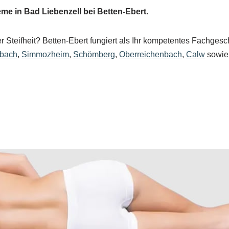
e in Bad Liebenzell bei Betten-Ebert.
 Steifheit? Betten-Ebert fungiert als Ihr kompetentes Fachgesch
nbach
,
Simmozheim
,
Schömberg
,
Oberreichenbach
,
Calw
sowi