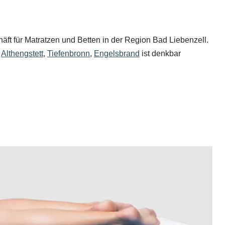
äft für Matratzen und Betten in der Region Bad Liebenzell.
e
Althengstett
,
Tiefenbronn
,
Engelsbrand
ist denkbar