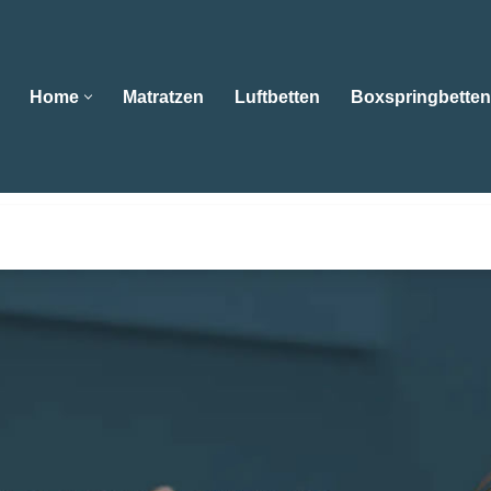
Home
Matratzen
Luftbetten
Boxspringbetten
Home
Matratzen
Luftbetten
Boxspringbe
hgeschäft Ebert oder 😴Wasserbetten, Matratzen, Boxspri
 Bad Liebenzell. ➡️ Bettenfachgeschäft Ebert , Ihr Schlafb