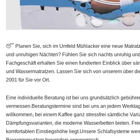
😴 Planen Sie, sich im Umfeld Mühlacker eine neue Matrat
und unruhigen Nächten? Fühlen Sie sich nachts unruhig und
Fachgeschäft erhalten Sie einen fundierten Einblick über säm
und Wassermatratzen. Lassen Sie sich von unserem über die 
2001 für Sie vor Ort.
Eine individuelle Beratung ist bei uns grundsätzlich gebühre
vermessen.Beratungstermine sind bei uns an jedem Werktag ku
willkommen, bei einem Kaffee ganz stressfrei sämtliche Varia
Dämpfungsvarianten, die moderne Wasserbetten bieten. Freuen
komfortablen Einstiegshöhe liegt.Unsere Schlafsysteme wer
Boxspringsystem besonders ergonomisch.