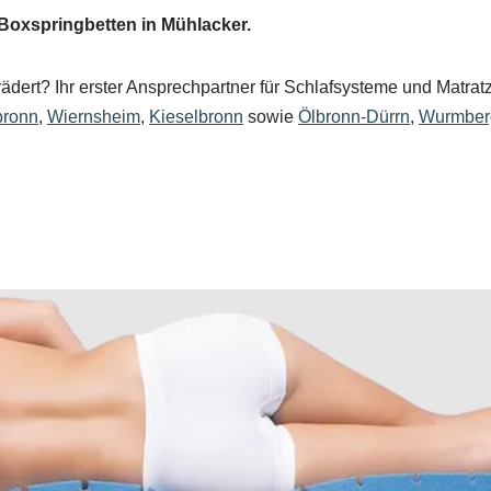
 Boxspringbetten in Mühlacker.
ädert? Ihr erster Ansprechpartner für Schlafsysteme und Matratz
bronn
,
Wiernsheim
,
Kieselbronn
sowie
Ölbronn-Dürrn
,
Wurmber