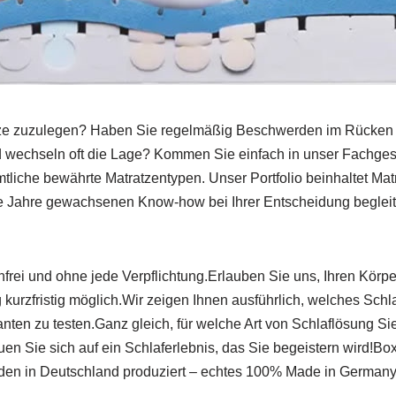
ze zuzulegen? Haben Sie regelmäßig Beschwerden im Rücken o
 wechseln oft die Lage? Kommen Sie einfach in unser Fachgesch
tliche bewährte Matratzentypen. Unser Portfolio beinhaltet Mat
Jahre gewachsenen Know-how bei Ihrer Entscheidung begleiten. 
nfrei und ohne jede Verpflichtung.Erlauben Sie uns, Ihren Körpe
rzfristig möglich.Wir zeigen Ihnen ausführlich, welches Schlaf
nten zu testen.Ganz gleich, für welche Art von Schlaflösung Sie 
 Sie sich auf ein Schlaferlebnis, das Sie begeistern wird!Boxs
den in Deutschland produziert – echtes 100% Made in Germany.