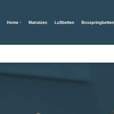
Home
Matratzen
Luftbetten
Boxspringbetten
Home
Matratzen
Luftbetten
Boxspringbe
geschäft Ebert als auch 😴Boxspringbetten, Matratzen, Was
sen in Mühlacker? ➡️ Bettenfachgeschäft Ebert , Ihr Schl