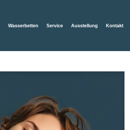
Wasserbetten
Service
Ausstellung
Kontakt
tten
Wasserbetten
Service
Ausstellung
Kontakt
serbetten, Kissen. Öffnen Sie 😴Wasserbetten, 😴
afberater. Lassen Sie uns zusammenarbeiten ✉.