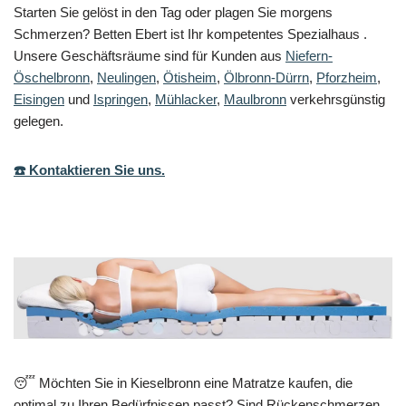
Starten Sie gelöst in den Tag oder plagen Sie morgens
Schmerzen? Betten Ebert ist Ihr kompetentes Spezialhaus .
Unsere Geschäftsräume sind für Kunden aus
Niefern-
Öschelbronn
,
Neulingen
,
Ötisheim
,
Ölbronn-Dürrn
,
Pforzheim
,
Eisingen
und
Ispringen
,
Mühlacker
,
Maulbronn
verkehrsgünstig
gelegen.
☎️ Kontaktieren Sie uns.
😴 Möchten Sie in Kieselbronn eine Matratze kaufen, die
optimal zu Ihren Bedürfnissen passt? Sind Rückenschmerzen