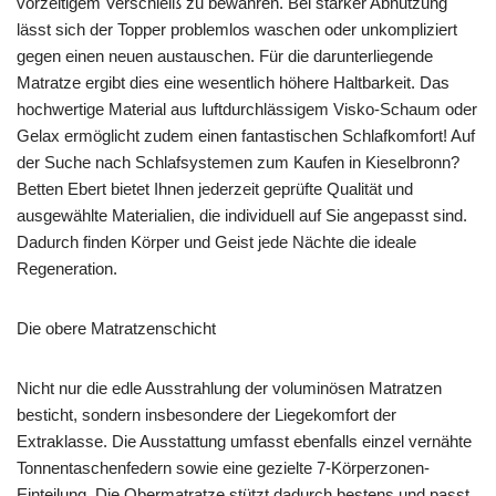
vorzeitigem Verschleiß zu bewahren. Bei starker Abnutzung
lässt sich der Topper problemlos waschen oder unkompliziert
gegen einen neuen austauschen. Für die darunterliegende
Matratze ergibt dies eine wesentlich höhere Haltbarkeit. Das
hochwertige Material aus luftdurchlässigem Visko-Schaum oder
Gelax ermöglicht zudem einen fantastischen Schlafkomfort! Auf
der Suche nach Schlafsystemen zum Kaufen in Kieselbronn?
Betten Ebert bietet Ihnen jederzeit geprüfte Qualität und
ausgewählte Materialien, die individuell auf Sie angepasst sind.
Dadurch finden Körper und Geist jede Nächte die ideale
Regeneration.
Die obere Matratzenschicht
Nicht nur die edle Ausstrahlung der voluminösen Matratzen
besticht, sondern insbesondere der Liegekomfort der
Extraklasse. Die Ausstattung umfasst ebenfalls einzel vernähte
Tonnentaschenfedern sowie eine gezielte 7-Körperzonen-
Einteilung. Die Obermatratze stützt dadurch bestens und passt