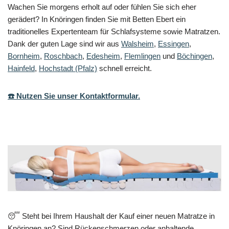
Wachen Sie morgens erholt auf oder fühlen Sie sich eher
gerädert? In Knöringen finden Sie mit Betten Ebert ein
traditionelles Expertenteam für Schlafsysteme sowie Matratzen.
Dank der guten Lage sind wir aus
Walsheim
,
Essingen
,
Bornheim
,
Roschbach
,
Edesheim
,
Flemlingen
und
Böchingen
,
Hainfeld
,
Hochstadt (Pfalz)
schnell erreicht.
☎️ Nutzen Sie unser Kontaktformular.
😴 Steht bei Ihrem Haushalt der Kauf einer neuen Matratze in
Knöringen an? Sind Rückenschmerzen oder anhaltende