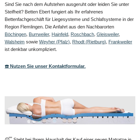
Sind Sie nach dem Aufstehen ausgeruht oder leiden Sie unter
Steifheit? Betten Ebert fungiert als Ihr erfahrenes
Bettenfachgeschäft für Liegesysteme und Schlafsysteme in der
Region Flemlingen. Die Anfahrt aus den Nachbarorten
Böchingen
,
Burrweiler
,
Hainfeld
,
Roschbach
,
Gleisweiler
,
Walsheim
sowie
Weyher (Pfalz)
,
Rhodt (Rietburg)
,
Frankweiler
ist denkbar unkompliziert.
☎️ Nutzen Sie unser Kontaktformular.
😴 Steht bei Ihrem Haushalt der Kauf einer neuen Matratze in