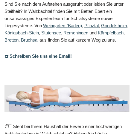
Sind Sie nach dem Aufstehen ausgeruht oder leiden Sie unter
Steifheit? In Walzbachtal finden Sie mit Betten Ebert ein
ortsansässiges Expertenteam für Schlafsysteme sowie
Liegesysteme. Von
Weingarten (Baden)
,
Pfinztal
,
Gondelsheim
,
Königsbach-Stein
,
Stutensee
,
Remchingen
und
Kämpfelbach
,
Bretten
,
Bruchsal
aus finden Sie auf kurzem Weg zu uns.
☎️ Schreiben Sie uns eine Email!
😴 Steht bei Ihrem Haushalt der Erwerb einer hochwertigen
Schlafunterlage in Walzbachtal an? Haben Sie häufig