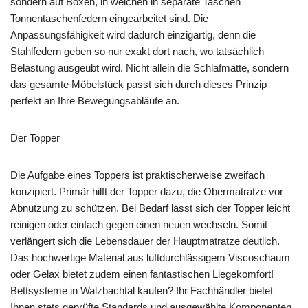
sondern auf Boxen, in welchen in separate Taschen
Tonnentaschenfedern eingearbeitet sind. Die
Anpassungsfähigkeit wird dadurch einzigartig, denn die
Stahlfedern geben so nur exakt dort nach, wo tatsächlich
Belastung ausgeübt wird. Nicht allein die Schlafmatte, sondern
das gesamte Möbelstück passt sich durch dieses Prinzip
perfekt an Ihre Bewegungsabläufe an.
Der Topper
Die Aufgabe eines Toppers ist praktischerweise zweifach
konzipiert. Primär hilft der Topper dazu, die Obermatratze vor
Abnutzung zu schützen. Bei Bedarf lässt sich der Topper leicht
reinigen oder einfach gegen einen neuen wechseln. Somit
verlängert sich die Lebensdauer der Hauptmatratze deutlich.
Das hochwertige Material aus luftdurchlässigem Viscoschaum
oder Gelax bietet zudem einen fantastischen Liegekomfort!
Bettsysteme in Walzbachtal kaufen? Ihr Fachhändler bietet
Ihnen stets geprüfte Standards und ausgewählte Komponenten,