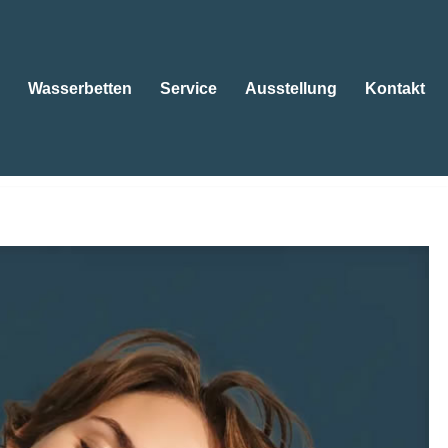
Wasserbetten
Service
Ausstellung
Kontakt
tten
Wasserbetten
Service
Ausstellung
Kontakt
sen. ➡️ Bettenfachgeschäft Ebert , für Schriesheim sind
be ✉.