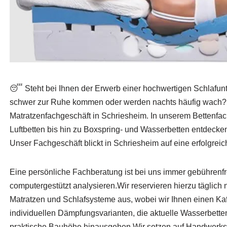
😴 Steht bei Ihnen der Erwerb einer hochwertigen Schlaf
schwer zur Ruhe kommen oder werden nachts häufig wach? H
Matratzenfachgeschäft in Schriesheim. In unserem Bettenfa
Luftbetten bis hin zu Boxspring- und Wasserbetten entdeck
Unser Fachgeschäft blickt in Schriesheim auf eine erfolgreic
Eine persönliche Fachberatung ist bei uns immer gebührenfr
computergestützt analysieren.Wir reservieren hierzu täglich
Matratzen und Schlafsysteme aus, wobei wir Ihnen einen Kaff
individuellen Dämpfungsvarianten, die aktuelle Wasserbetten
praktische Bauhöhe hinausgehen.Wir setzen auf Handwerksq