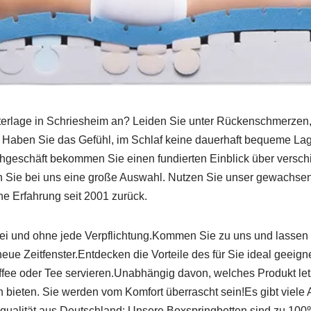
unterlage in Schriesheim an? Leiden Sie unter Rückenschmerz
aben Sie das Gefühl, im Schlaf keine dauerhaft bequeme Lage
chgeschäft bekommen Sie einen fundierten Einblick über versch
en Sie bei uns eine große Auswahl. Nutzen Sie unser gewachs
he Erfahrung seit 2001 zurück.
ei und ohne jede Verpflichtung.Kommen Sie zu uns und lassen 
 neue Zeitfenster.Entdecken die Vorteile des für Sie ideal gee
ee oder Tee servieren.Unabhängig davon, welches Produkt letztli
 bieten. Sie werden vom Komfort überrascht sein!Es gibt viele
ualität aus Deutschland: Unsere Boxspringbetten sind zu 100