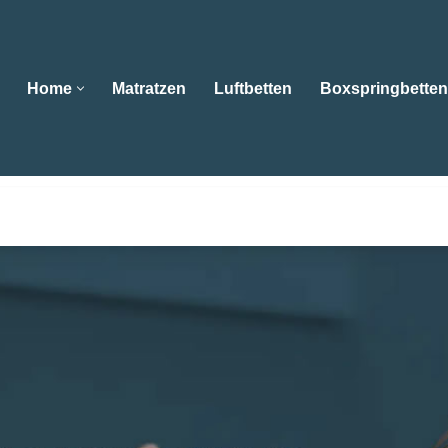
Home
Matratzen
Luftbetten
Boxspringbetten
Home
Matratzen
Luftbetten
Boxspringbe
n als auch 😴Boxspringbetten, Wasserbetten, Matratzen, Kis
etten und 😴Kissen Ihr Schlafberater. Wir setzen Maßstä