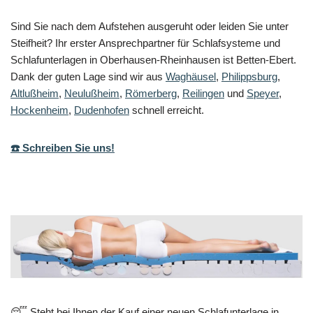
Sind Sie nach dem Aufstehen ausgeruht oder leiden Sie unter
Steifheit? Ihr erster Ansprechpartner für Schlafsysteme und
Schlafunterlagen in Oberhausen-Rheinhausen ist Betten-Ebert.
Dank der guten Lage sind wir aus
Waghäusel
,
Philippsburg
,
Altlußheim
,
Neulußheim
,
Römerberg
,
Reilingen
und
Speyer
,
Hockenheim
,
Dudenhofen
schnell erreicht.
☎️ Schreiben Sie uns!
😴 Steht bei Ihnen der Kauf einer neuen Schlafunterlage in