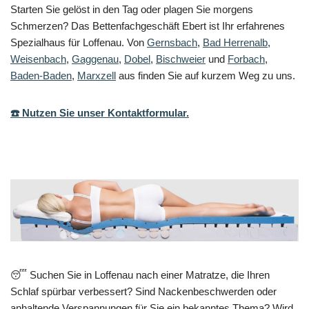
Starten Sie gelöst in den Tag oder plagen Sie morgens
Schmerzen? Das Bettenfachgeschäft Ebert ist Ihr erfahrenes
Spezialhaus für Loffenau. Von
Gernsbach
,
Bad Herrenalb
,
Weisenbach
,
Gaggenau
,
Dobel
,
Bischweier
und
Forbach
,
Baden-Baden
,
Marxzell
aus finden Sie auf kurzem Weg zu uns.
☎️ Nutzen Sie unser Kontaktformular.
😴 Suchen Sie in Loffenau nach einer Matratze, die Ihren
Schlaf spürbar verbessert? Sind Nackenbeschwerden oder
anhaltende Verspannungen für Sie ein bekanntes Thema? Wird