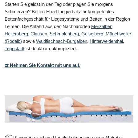
Starten Sie gelöst in den Tag oder plagen Sie morgens
Schmerzen? Betten-Ebert fungiert als Ihr kompetentes
Bettenfachgeschäft für Liegesysteme und Betten in der Region
Leimen. Die Anfahrt aus den Nachbarorten
Merzalben
,
Heltersberg
,
Clausen
,
Schmalenberg
,
Geiselberg
,
Münchweiler
(Rodalb)
sowie
Waldfischbach-Burgalben
,
Hinterweidenthal
,
Trippstadt
ist denkbar unkompliziert.
☎️ Nehmen Sie Kontakt mit uns auf.
😴 Planen Sie, sich im Umfeld Leimen eine neue Matratze