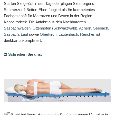
Starten Sie gelöst in den Tag oder plagen Sie morgens
Schmerzen? Betten-Ebert fungiert als Ihr kompetentes
Fachgeschäft für Matratzen und Betten in der Region
Kappelrodeck. Die Anfahrt aus den Nachbarorten
Sasbachwalden
,
Ottenhöfen (Schwarzwald)
,
Achern
,
Seebach
,
Sasbach
,
Lauf
sowie
Oberkirch
,
Lautenbach
,
Renchen
ist
denkbar unkompliziert.
☎️ Schreiben Sie uns.
😴 Steht bei Ihrem Haushalt der Kauf einer neuen Matratze in