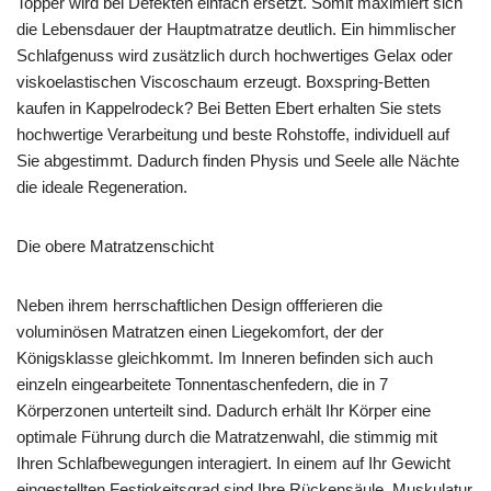
Topper wird bei Defekten einfach ersetzt. Somit maximiert sich
die Lebensdauer der Hauptmatratze deutlich. Ein himmlischer
Schlafgenuss wird zusätzlich durch hochwertiges Gelax oder
viskoelastischen Viscoschaum erzeugt. Boxspring-Betten
kaufen in Kappelrodeck? Bei Betten Ebert erhalten Sie stets
hochwertige Verarbeitung und beste Rohstoffe, individuell auf
Sie abgestimmt. Dadurch finden Physis und Seele alle Nächte
die ideale Regeneration.
Die obere Matratzenschicht
Neben ihrem herrschaftlichen Design offferieren die
voluminösen Matratzen einen Liegekomfort, der der
Königsklasse gleichkommt. Im Inneren befinden sich auch
einzeln eingearbeitete Tonnentaschenfedern, die in 7
Körperzonen unterteilt sind. Dadurch erhält Ihr Körper eine
optimale Führung durch die Matratzenwahl, die stimmig mit
Ihren Schlafbewegungen interagiert. In einem auf Ihr Gewicht
eingestellten Festigkeitsgrad sind Ihre Rückensäule, Muskulatur