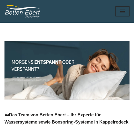
Zum
Inhalt
springen
Erhalten Sie Betten für Kappelrodeck bei 🛌
Bettenfachgeschäft Ebert und 😴Matratzen,
Boxspringbetten, Wasserbetten, Kissen. 😴Wasserbetten,
😴Betten, 😴Matratzen, 😴Boxspringbetten und 😴
Kissen für Kappelrodeck. ➡️ Bettenfachgeschäft Ebert , Ihr
Schlafberater. Wir sind nur einen Anruf entfernt ✉.
🛌Das Team von Betten Ebert – Ihr Experte für
Wassersysteme sowie Boxspring-Systeme in Kappelrodeck.