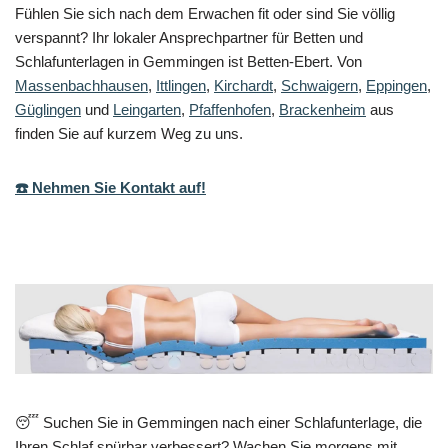
Fühlen Sie sich nach dem Erwachen fit oder sind Sie völlig
verspannt? Ihr lokaler Ansprechpartner für Betten und
Schlafunterlagen in Gemmingen ist Betten-Ebert. Von
Massenbachhausen
,
Ittlingen
,
Kirchardt
,
Schwaigern
,
Eppingen
,
Güglingen
und
Leingarten
,
Pfaffenhofen
,
Brackenheim
aus
finden Sie auf kurzem Weg zu uns.
☎️ Nehmen Sie Kontakt auf!
😴 Suchen Sie in Gemmingen nach einer Schlafunterlage, die
Ihren Schlaf spürbar verbessert? Wachen Sie morgens mit