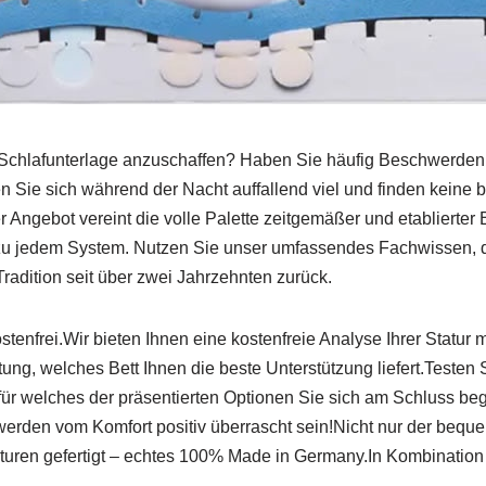
 Schlafunterlage anzuschaffen? Haben Sie häufig Beschwerde
ie sich während der Nacht auffallend viel und finden keine b
 Angebot vereint die volle Palette zeitgemäßer und etablierter 
zu jedem System. Nutzen Sie unser umfassendes Fachwissen, da
Tradition seit über zwei Jahrzehnten zurück.
stenfrei.Wir bieten Ihnen eine kostenfreie Analyse Ihrer Statur 
ung, welches Bett Ihnen die beste Unterstützung liefert.Teste
für welches der präsentierten Optionen Sie sich am Schluss be
werden vom Komfort positiv überrascht sein!Nicht nur der beque
ren gefertigt – echtes 100% Made in Germany.In Kombination m