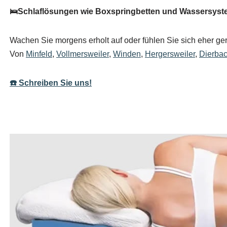
🛌Schlaflösungen wie Boxspringbetten und Wassersystem
Wachen Sie morgens erholt auf oder fühlen Sie sich eher ger
Von
Minfeld
,
Vollmersweiler
,
Winden
,
Hergersweiler
,
Dierba
☎️ Schreiben Sie uns!