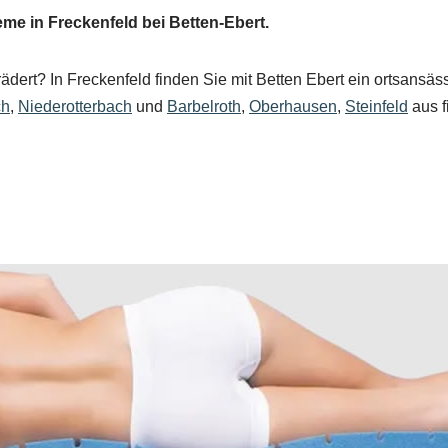
e in Freckenfeld bei Betten-Ebert.
ädert? In Freckenfeld finden Sie mit Betten Ebert ein ortsans
ch
,
Niederotterbach
und
Barbelroth
,
Oberhausen
,
Steinfeld
aus f