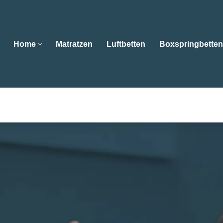
Home
Matratzen
Luftbetten
Boxspringbetten
Home
Matratzen
Luftbetten
Boxspringbe
chäft Ebert als auch 😴Matratzen, Wasserbetten, Boxsprin
feld? ➡️ Bettenfachgeschäft Ebert , Ihr Schlafberater. Wi