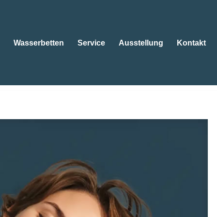
Wasserbetten
Service
Ausstellung
Kontakt
tten
Wasserbetten
Service
Ausstellung
Kontakt
gbetten, Kissen. Wollen Sie 😴Betten, 😴Wasserbetten,
r sind für Sie da ✉.