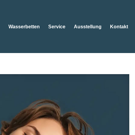
Wasserbetten
Service
Ausstellung
Kontakt
tten
Wasserbetten
Service
Ausstellung
Kontakt
etten, Kissen. 😴Wasserbetten, 😴Matratzen, 😴Betten,
iele, unser Ansporn ✉.