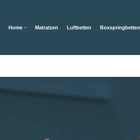
Home
Matratzen
Luftbetten
Boxspringbetten
Home
Matratzen
Luftbetten
Boxspringbe
hgeschäft Ebert und 😴Wasserbetten, Matratzen, Boxspringb
achgeschäft Ebert , Ihr Schlafberater in Eußerthal. Ihre Z