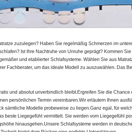
atratze zuzulegen? Haben Sie regelmäßig Schmerzen im unter
chlafen? Ist Ihre Nachtruhe von Unruhe geprägt? Kommen Sie g
eitgemäßer und etablierter Schlafsysteme. Wählen Sie aus Matra
r Fachberater, um das ideale Modell zu auszuwählen. Das Betten
 gratis und absolut unverbindlich bleibt.Ergreifen Sie die Chan
einen persönlichen Termin vereinbaren.Wir erläutern Ihnen ausfü
ruck sämtliche Modelle probeweise zu liegen.Ganz egal, für welc
beste Liegegefühl vermittelt. Sie werden vom Liegegefühl posi
iegshöhe hinausgehen.Unsere Schlafsysteme werden in deutsch
Technik bietet dem Rücken eine perfekte Unterstützung.