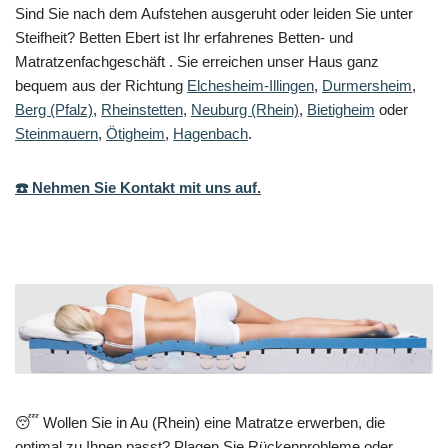
Sind Sie nach dem Aufstehen ausgeruht oder leiden Sie unter
Steifheit? Betten Ebert ist Ihr erfahrenes Betten- und
Matratzenfachgeschäft . Sie erreichen unser Haus ganz
bequem aus der Richtung
Elchesheim-Illingen
,
Durmersheim
,
Berg (Pfalz)
,
Rheinstetten
,
Neuburg (Rhein)
,
Bietigheim
oder
Steinmauern
,
Ötigheim
,
Hagenbach
.
☎️ Nehmen Sie Kontakt mit uns auf.
😴 Wollen Sie in Au (Rhein) eine Matratze erwerben, die
optimal zu Ihnen passt? Plagen Sie Rückenprobleme oder