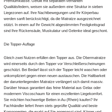
Premiumklasse. Gefüllt mit separaten vernähten
Qualitätsfedern, weisen sie außerdem eine Struktur in sieben
Liegezonen auf. Ihre Nachtbewegungen und Ihr Körperbau
werden sanft berücksichtigt, da die Matratze ausgezeichnet
stützt. In einem auf Ihr Gewicht abgestimmten Festigkeitsgrad
sind Ihre Rückensäule, Muskulatur und Gelenke ideal geschont.
Die Topper-Auflage
Gleich zwei Nutzen erfüllen den Topper aus. Die Obermatratze
wird einerseits durch den Topper vor Verschleißerscheinungen
geschützt. Bei Bedarf lässt sich der Topper leicht waschen oder
unkompliziert gegen einen neuen austauschen. Die Haltbarkeit
der darunterliegenden Matratze verlängert sich damit massiv.
Darüber hinaus garantiert das feine Material aus Gelax oder
modernem Viscoschaum für einen exzellenten Liegekomfort.
Sie möchten hochwertige Betten in Au (Rhein) kaufen? Ihr
Fachhändler liefert Ihnen stets geprüfte Qualität und beste
Komponenten, die exakt auf Sie angepasst sind. Körper und