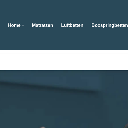
Home
Matratzen
Luftbetten
Boxspringbetten
Home
Matratzen
Luftbetten
Boxspringbe
an Betten oder 😴Wasserbetten, Matratzen, Boxspringbett
ert , Ihr Schlafberater für 76889 Klingenmünster. Ihr Ziel