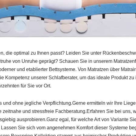
en, die optimal zu Ihnen passt? Leiden Sie unter Rückenbesc
htruhe von Unruhe geprägt? Schauen Sie in unserem Matratzenf
oderner und etablierter Bettsysteme. Von Matratzen über Matrair
e Kompetenz unserer Schlafberater, um das ideale Produkt zu id
rzehnten für Sie vor Ort.
os und ohne jegliche Verpflichtung.Gerne ermitteln wir Ihre Lie
eitnahe und stressfreie Fachberatung.Erfahren Sie bei uns, wel
giebig ausprobieren.Ganz egal, für welche Art von Variante Si
Lassen Sie sich vom angenehmen Komfort dieser Systeme begeis
sere Boxspring-Kollektion stammt aus heimischer Produktion und