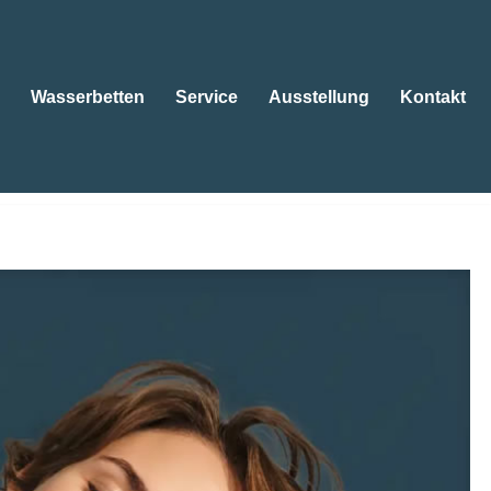
Wasserbetten
Service
Ausstellung
Kontakt
tten
Wasserbetten
Service
Ausstellung
Kontakt
en, Kissen. 😴Betten, 😴Wasserbetten, 😴Matratzen, 😴
 ist unsere Richtung ✉.