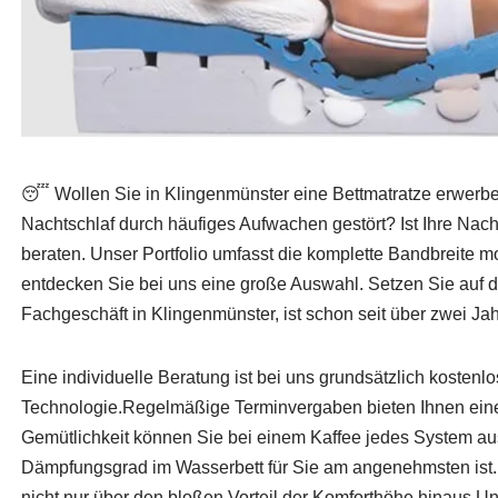
😴 Wollen Sie in Klingenmünster eine Bettmatratze erwerb
Nachtschlaf durch häufiges Aufwachen gestört? Ist Ihre Nac
beraten. Unser Portfolio umfasst die komplette Bandbreite m
entdecken Sie bei uns eine große Auswahl. Setzen Sie auf di
Fachgeschäft in Klingenmünster, ist schon seit über zwei Jah
Eine individuelle Beratung ist bei uns grundsätzlich kostenl
Technologie.Regelmäßige Terminvergaben bieten Ihnen eine z
Gemütlichkeit können Sie bei einem Kaffee jedes System aus
Dämpfungsgrad im Wasserbett für Sie am angenehmsten ist. 
nicht nur über den bloßen Vorteil der Komforthöhe hinaus.Un