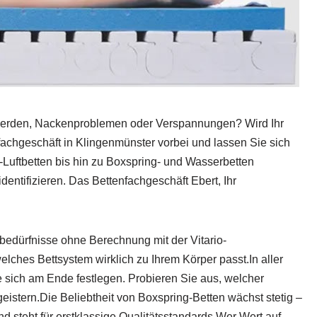
hwerden, Nackenproblemen oder Verspannungen? Wird Ihr
achgeschäft in Klingenmünster vorbei und lassen Sie sich
-Luftbetten bis hin zu Boxspring- und Wasserbetten
entifizieren. Das Bettenfachgeschäft Ebert, Ihr
gebedürfnisse ohne Berechnung mit der Vitario-
ches Bettsystem wirklich zu Ihrem Körper passt.In aller
e sich am Ende festlegen. Probieren Sie aus, welcher
tern.Die Beliebtheit von Boxspring-Betten wächst stetig –
 steht für erstklassige Qualitätsstandards.Wer Wert auf