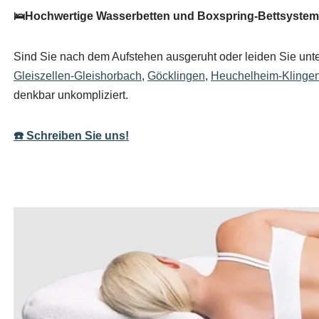
🛌Hochwertige Wasserbetten und Boxspring-Bettsysteme
Sind Sie nach dem Aufstehen ausgeruht oder leiden Sie unter 
Gleiszellen-Gleishorbach
,
Göcklingen
,
Heuchelheim-Klinge
denkbar unkompliziert.
☎️ Schreiben Sie uns!