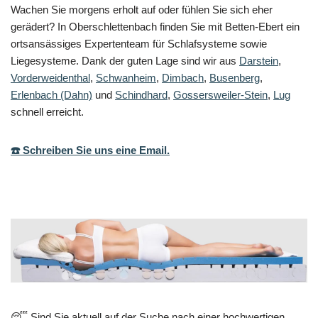
Wachen Sie morgens erholt auf oder fühlen Sie sich eher
gerädert? In Oberschlettenbach finden Sie mit Betten-Ebert ein
ortsansässiges Expertenteam für Schlafsysteme sowie
Liegesysteme. Dank der guten Lage sind wir aus
Darstein
,
Vorderweidenthal
,
Schwanheim
,
Dimbach
,
Busenberg
,
Erlenbach (Dahn)
und
Schindhard
,
Gossersweiler-Stein
,
Lug
schnell erreicht.
☎️ Schreiben Sie uns eine Email.
😴 Sind Sie aktuell auf der Suche nach einer hochwertigen