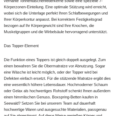
vernähte Tonnentaschenfederkerne sowie eine spezielle 7-
Körperzonen-Einteilung. Eine optimale Stützung wird erreicht,
wobei sich die Unterlage perfekt Ihren Schlafbewegungen und
Ihrer Körperkontur anpasst. Bei korrektem Festigkeitsgrad
bezogen auf Ihr Körpergewicht sind Ihre Knochen, die
Muskelgruppen und die Wirbelsäule hervorragend unterstützt.
Das Topper-Element
Die Funktion eines Toppers ist gleich doppelt ausgelegt. Zum
einen bewahren Sie die Obermatratze vor Abnutzung. Sogar
eine Wäsche ist leicht möglich, oder der Topper wird bei
Defekten einfach ersetzt. Für die stützende Matratze ergibt dies
eine wesentlich höhere Lebensdauer. Hochmoderner Schaum
oder Gelax als hochwertiges Rohstoff schenkt Ihnen außerdem
einen himmlischen Genuss. Boxspring-Betten kaufen in
Seewald? Setzen Sie bei unserem Team auf dauerhaft
hochwertige Waren und ausgesuchte Materialien, passgenau
auf Sie abgestimmt. Auf diese Weise genießen Körper und