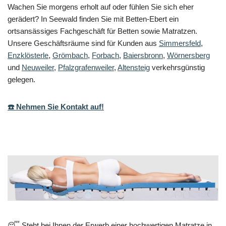
Wachen Sie morgens erholt auf oder fühlen Sie sich eher
gerädert? In Seewald finden Sie mit Betten-Ebert ein
ortsansässiges Fachgeschäft für Betten sowie Matratzen.
Unsere Geschäftsräume sind für Kunden aus
Simmersfeld
,
Enzklösterle
,
Grömbach
,
Forbach
,
Baiersbronn
,
Wörnersberg
und
Neuweiler
,
Pfalzgrafenweiler
,
Altensteig
verkehrsgünstig
gelegen.
☎️ Nehmen Sie Kontakt auf!
😴 Steht bei Ihnen der Erwerb einer hochwertigen Matratze in