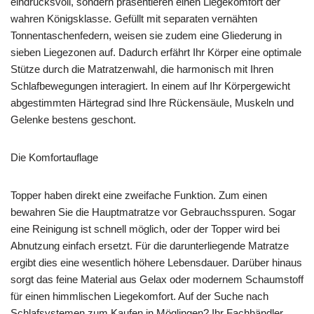
eindrucksvoll, sondern präsentieren einen Liegekomfort der
wahren Königsklasse. Gefüllt mit separaten vernähten
Tonnentaschenfedern, weisen sie zudem eine Gliederung in
sieben Liegezonen auf. Dadurch erfährt Ihr Körper eine optimale
Stütze durch die Matratzenwahl, die harmonisch mit Ihren
Schlafbewegungen interagiert. In einem auf Ihr Körpergewicht
abgestimmten Härtegrad sind Ihre Rückensäule, Muskeln und
Gelenke bestens geschont.
Die Komfortauflage
Topper haben direkt eine zweifache Funktion. Zum einen
bewahren Sie die Hauptmatratze vor Gebrauchsspuren. Sogar
eine Reinigung ist schnell möglich, oder der Topper wird bei
Abnutzung einfach ersetzt. Für die darunterliegende Matratze
ergibt dies eine wesentlich höhere Lebensdauer. Darüber hinaus
sorgt das feine Material aus Gelax oder modernem Schaumstoff
für einen himmlischen Liegekomfort. Auf der Suche nach
Schlafsystemen zum Kaufen in Möglingen? Ihr Fachhändler