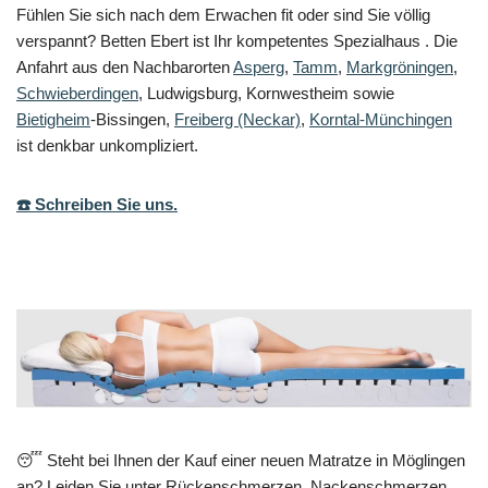
Fühlen Sie sich nach dem Erwachen fit oder sind Sie völlig
verspannt? Betten Ebert ist Ihr kompetentes Spezialhaus . Die
Anfahrt aus den Nachbarorten
Asperg
,
Tamm
,
Markgröningen
,
Schwieberdingen
, Ludwigsburg, Kornwestheim sowie
Bietigheim
-Bissingen,
Freiberg (Neckar)
,
Korntal-Münchingen
ist denkbar unkompliziert.
☎️ Schreiben Sie uns.
😴 Steht bei Ihnen der Kauf einer neuen Matratze in Möglingen
an? Leiden Sie unter Rückenschmerzen, Nackenschmerzen