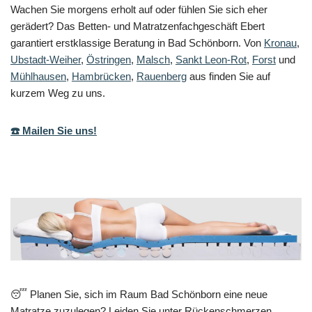
Wachen Sie morgens erholt auf oder fühlen Sie sich eher
gerädert? Das Betten- und Matratzenfachgeschäft Ebert
garantiert erstklassige Beratung in Bad Schönborn. Von
Kronau
,
Ubstadt-Weiher
,
Östringen
,
Malsch
,
Sankt Leon-Rot
,
Forst
und
Mühlhausen
,
Hambrücken
,
Rauenberg
aus finden Sie auf
kurzem Weg zu uns.
☎️ Mailen Sie uns!
😴 Planen Sie, sich im Raum Bad Schönborn eine neue
Matratze zuzulegen? Leiden Sie unter Rückenschmerzen,